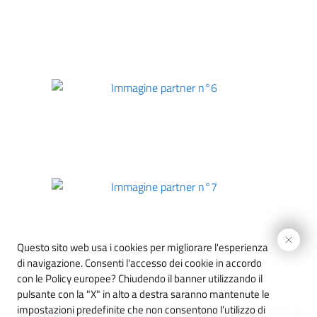
Immagine partner n°5
imensione del testo
 dimensione del testo
Immagine partner n°6
pazio del testo
 spazio del testo
nterlinea
Immagine partner n°7
 interlinea
Questo sito web usa i cookies per migliorare l'esperienza
ori
di navigazione. Consenti l'accesso dei cookie in accordo
con le Policy europee?
Chiudendo il banner utilizzando il
igi
pulsante con la "X" in alto a destra saranno mantenute le
impostazioni predefinite che non consentono l’utilizzo di