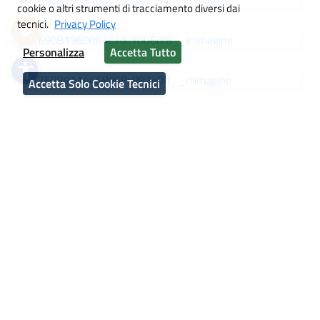
i link
cookie o altri strumenti di tracciamento diversi dai
tecnici.
Privacy Policy
imensioni cursore
Personalizza
Accetta Tutto
la lettura
accessibility
Accetta Solo Cookie Tecnici
 animazioni
Archivio Documenti
Archivio Notizie
SCUOLA
Presentazione
I Luoghi